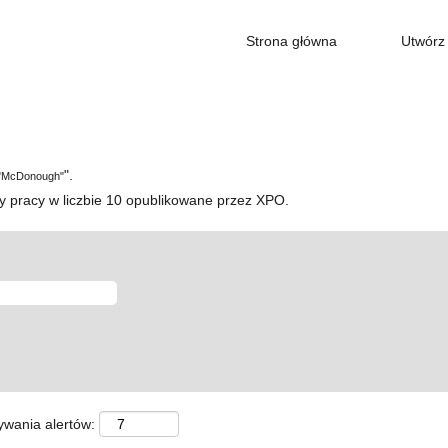
Strona główna
Utwórz 
ieżąca
rona)
".
"McDonough"
y pracy w liczbie 10 opublikowane przez XPO.
ywania alertów: