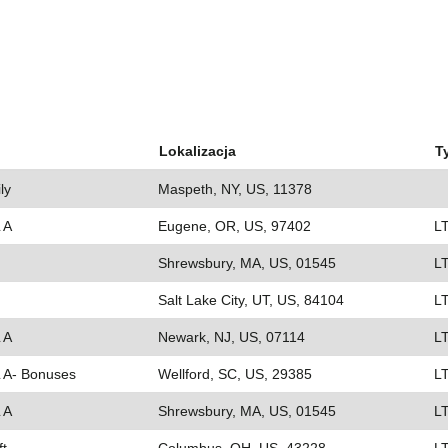
Lokalizacja
T
ly
Maspeth, NY, US, 11378
 A
Eugene, OR, US, 97402
L
Shrewsbury, MA, US, 01545
L
Salt Lake City, UT, US, 84104
L
 A
Newark, NJ, US, 07114
L
L A- Bonuses
Wellford, SC, US, 29385
L
 A
Shrewsbury, MA, US, 01545
L