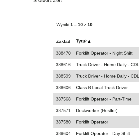
Utwórz alert
Wyniki
1 – 10
z
10
Tytuł
Zakład
388470
Forklift Operator - Night Shift
388616
Truck Driver - Home Daily - CDL
388599
Truck Driver - Home Daily - CDL
388606
Class B Local Truck Driver
387568
Forklift Operator - Part-Time
387571
Dockworker (Hostler)
387580
Forklift Operator
388604
Forklift Operator - Day Shift