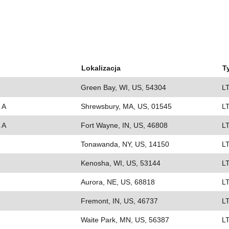
Lokalizacja
T
Green Bay, WI, US, 54304
L
 A
Shrewsbury, MA, US, 01545
L
 A
Fort Wayne, IN, US, 46808
L
Tonawanda, NY, US, 14150
L
Kenosha, WI, US, 53144
L
Aurora, NE, US, 68818
L
Fremont, IN, US, 46737
L
Waite Park, MN, US, 56387
L