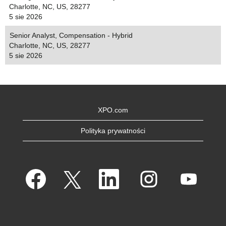
Charlotte, NC, US, 28277
5 sie 2026
Senior Analyst, Compensation - Hybrid
Charlotte, NC, US, 28277
5 sie 2026
XPO.com
Polityka prywatności
O
O
O
O
O
t
t
t
t
t
w
w
w
w
w
i
i
i
i
i
e
e
e
e
e
r
r
r
r
r
a
a
a
a
a
s
s
s
s
s