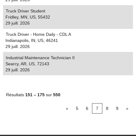
Truck Driver Student
Fridley, MN, US, 55432
29 juill. 2026
Truck Driver - Home Daily - CDL A
Indianapolis, IN, US, 46241
29 juill. 2026
Industrial Maintenance Technician II
Searcy, AR, US, 72143
29 juill. 2026
Résultats
151 – 175
sur
550
«
5
6
7
8
9
»