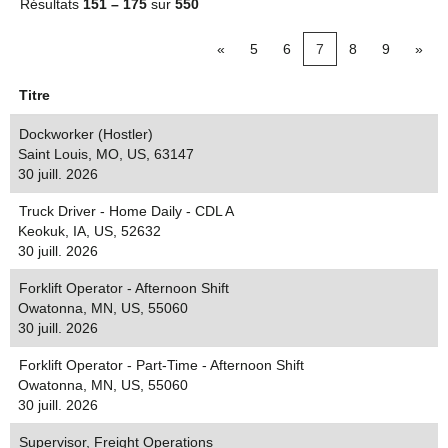
Résultats
151 – 175
sur
550
«
5
6
7
8
9
»
Titre
Dockworker (Hostler)
Saint Louis, MO, US, 63147
30 juill. 2026
Truck Driver - Home Daily - CDL A
Keokuk, IA, US, 52632
30 juill. 2026
Forklift Operator - Afternoon Shift
Owatonna, MN, US, 55060
30 juill. 2026
Forklift Operator - Part-Time - Afternoon Shift
Owatonna, MN, US, 55060
30 juill. 2026
Supervisor, Freight Operations