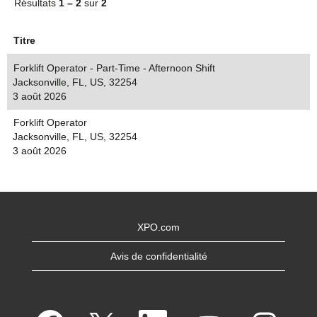
Résultats
1 – 2
sur
2
Titre
Forklift Operator - Part-Time - Afternoon Shift
Jacksonville, FL, US, 32254
3 août 2026
Forklift Operator
Jacksonville, FL, US, 32254
3 août 2026
XPO.com
Avis de confidentialité
S
S
S
S