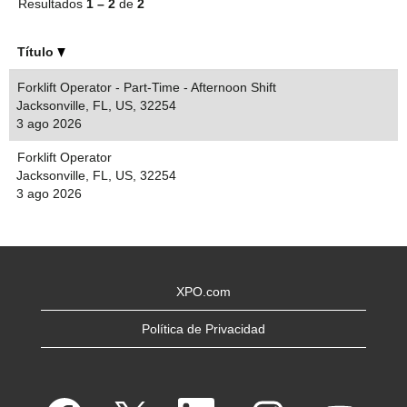
Resultados
1 – 2
de
2
Título
Forklift Operator - Part-Time - Afternoon Shift
Jacksonville, FL, US, 32254
3 ago 2026
Forklift Operator
Jacksonville, FL, US, 32254
3 ago 2026
XPO.com
Política de Privacidad
S
S
S
S