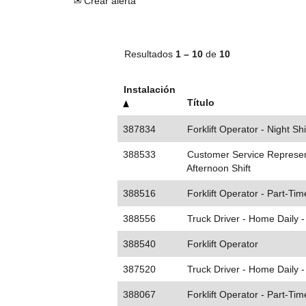
Crear alerta
Resultados
1 – 10
de
10
Instalación
Título
387834
Forklift Operator - Night Shi
388533
Customer Service Represent
Afternoon Shift
388516
Forklift Operator - Part-Tim
388556
Truck Driver - Home Daily 
388540
Forklift Operator
387520
Truck Driver - Home Daily 
388067
Forklift Operator - Part-Tim