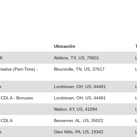
Ubicación
ft
Abilene, TX, US, 79601
ative (Part-Time) -
Blountville, TN, US, 37617
e
Lordstown, OH, US, 44481
- CDL A - Bonuses
Lordstown, OH, US, 44481
Walton, KY, US, 41094
- CDL A
Bessemer, AL, US, 35022
e
Glen Mills, PA, US, 19342