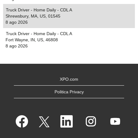
Truck Driver - Home Daily - CDL A
Shrewsbury, MA, US, 01545
8 ago 2026
Truck Driver - Home Daily - CDL A
Fort Wayne, IN, US, 46808
8 ago 2026
XPO.com
Politica Privacy
S
S
S
S
S
i
i
i
i
i
a
a
a
a
a
p
p
p
p
p
r
r
r
r
r
e
e
e
e