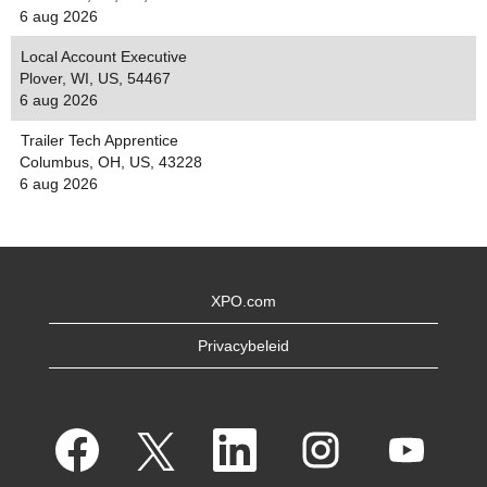
6 aug 2026
Local Account Executive
Plover, WI, US, 54467
6 aug 2026
Trailer Tech Apprentice
Columbus, OH, US, 43228
6 aug 2026
XPO.com
Privacybeleid
O
O
O
O
O
p
p
p
p
p
e
e
e
e
e
n
n
n
n
n