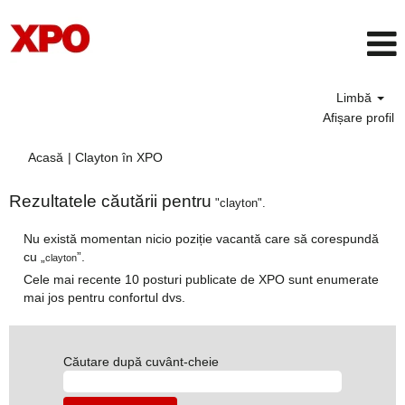
Limbă
Afișare profil
(pagina
Acasă
|
Clayton în XPO
curentă)
Rezultatele căutării pentru
"clayton".
Nu există momentan nicio poziție vacantă care să corespundă
cu „
”.
clayton
Cele mai recente 10 posturi publicate de XPO sunt enumerate
mai jos pentru confortul dvs.
Căutare după cuvânt-cheie