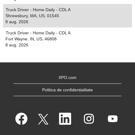
Truck Driver - Home Daily - CDL A
Shrewsbury, MA, US, 01545
8 aug. 2026
Truck Driver - Home Daily - CDL A
Fort Wayne, IN, US, 46808
8 aug. 2026
XPO.com
Politica de confidențialitate
S
S
S
S
S
e
e
e
e
e
d
d
d
d
d
e
e
e
e
e
s
s
s
s
s
c
c
c
c