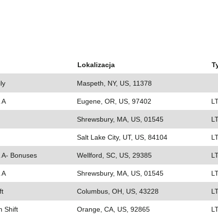
Lokalizacja
T
ly
Maspeth, NY, US, 11378
 A
Eugene, OR, US, 97402
L
Shrewsbury, MA, US, 01545
L
Salt Lake City, UT, US, 84104
L
L A- Bonuses
Wellford, SC, US, 29385
L
 A
Shrewsbury, MA, US, 01545
L
ft
Columbus, OH, US, 43228
L
 Shift
Orange, CA, US, 92865
L