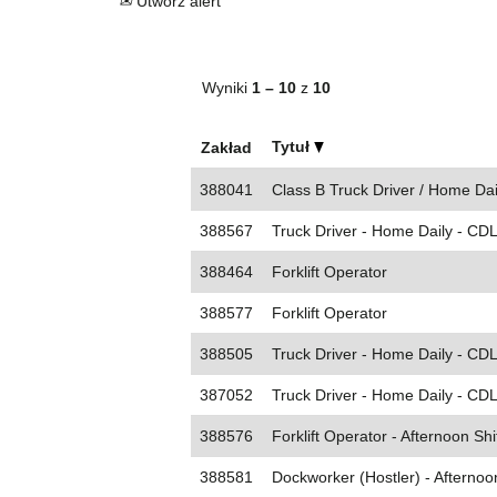
Utwórz alert
Wyniki
1 – 10
z
10
Tytuł
Zakład
388041
Class B Truck Driver / Home Dai
388567
Truck Driver - Home Daily - CDL
388464
Forklift Operator
388577
Forklift Operator
388505
Truck Driver - Home Daily - CD
387052
Truck Driver - Home Daily - CDL
388576
Forklift Operator - Afternoon Shi
388581
Dockworker (Hostler) - Afternoon