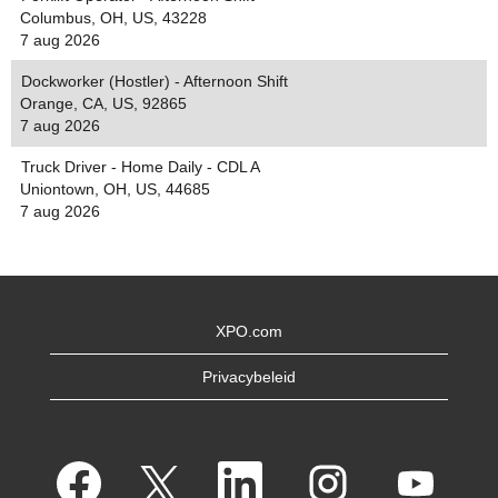
Columbus, OH, US, 43228
7 aug 2026
Dockworker (Hostler) - Afternoon Shift
Orange, CA, US, 92865
7 aug 2026
Truck Driver - Home Daily - CDL A
Uniontown, OH, US, 44685
7 aug 2026
XPO.com
Privacybeleid
O
O
O
O
O
p
p
p
p
p
e
e
e
e