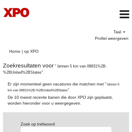
Taal
Profiel weergeven
(huidige
Home
|
op XPO
pagina)
Zoekresultaten voor
" binnen 5 km van 08831%2B-
%2BUnited%2BStates".
Er zijn momenteel geen vacatures die matchen met "
binnen 5
".
km van 08831%2B-%2BUnited%2BStates
De 10 meest recente banen die door XPO zijn geplaatst,
worden hieronder voor u weergegeven.
Zoek op trefwoord