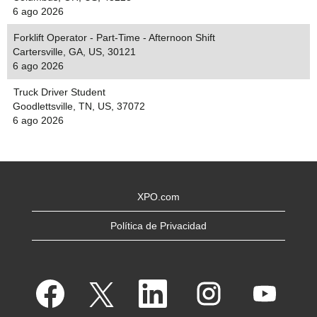
6 ago 2026
Forklift Operator - Part-Time - Afternoon Shift
Cartersville, GA, US, 30121
6 ago 2026
Truck Driver Student
Goodlettsville, TN, US, 37072
6 ago 2026
XPO.com
Política de Privacidad
S
S
S
S
S
e
e
e
e
e
a
a
a
a
a
b
b
b
b
b