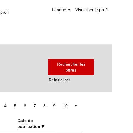
Langue
Visualiser le profil
profil
Réinitialiser
4
5
6
7
8
9
10
»
Date de
publication