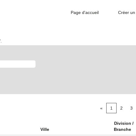
Page d'accueil
Créer un 
.
«
1
2
3
Division /
Ville
Branche