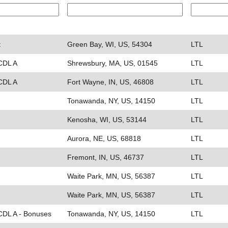
t
Green Bay, WI, US, 54304
LTL
 CDL A
Shrewsbury, MA, US, 01545
LTL
 CDL A
Fort Wayne, IN, US, 46808
LTL
Tonawanda, NY, US, 14150
LTL
Kenosha, WI, US, 53144
LTL
Aurora, NE, US, 68818
LTL
Fremont, IN, US, 46737
LTL
Waite Park, MN, US, 56387
LTL
Waite Park, MN, US, 56387
LTL
 CDL A - Bonuses
Tonawanda, NY, US, 14150
LTL