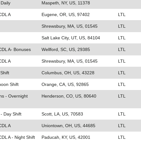
 Daily
Maspeth, NY, US, 11378
 CDL A
Eugene, OR, US, 97402
LTL
Shrewsbury, MA, US, 01545
LTL
Salt Lake City, UT, US, 84104
LTL
 CDL A- Bonuses
Wellford, SC, US, 29385
LTL
 CDL A
Shrewsbury, MA, US, 01545
LTL
Shift
Columbus, OH, US, 43228
LTL
noon Shift
Orange, CA, US, 92865
LTL
ns - Overnight
Henderson, CO, US, 80640
LTL
 - Day Shift
Scott, LA, US, 70583
LTL
 CDL A
Uniontown, OH, US, 44685
LTL
DL A - Night Shift
Paducah, KY, US, 42001
LTL