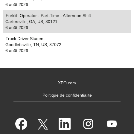
6 août 2026
Forklift Operator - Part-Time - Afternoon Shift
Cartersville, GA, US, 30121
6 août 2026
Truck Driver Student
Goodlettsville, TN, US, 37072
6 août 2026
XPO.com
Politique de confidentialité
S
S
S
S
S
’
’
’
’
’
o
o
o
o
o
u
u
u
u
u