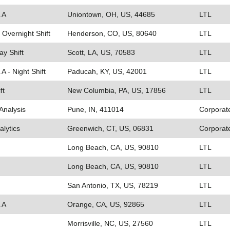
 A
Uniontown, OH, US, 44685
LTL
 Overnight Shift
Henderson, CO, US, 80640
LTL
ay Shift
Scott, LA, US, 70583
LTL
A - Night Shift
Paducah, KY, US, 42001
LTL
ft
New Columbia, PA, US, 17856
LTL
Analysis
Pune, IN, 411014
Corporat
alytics
Greenwich, CT, US, 06831
Corporat
Long Beach, CA, US, 90810
LTL
Long Beach, CA, US, 90810
LTL
San Antonio, TX, US, 78219
LTL
 A
Orange, CA, US, 92865
LTL
Morrisville, NC, US, 27560
LTL