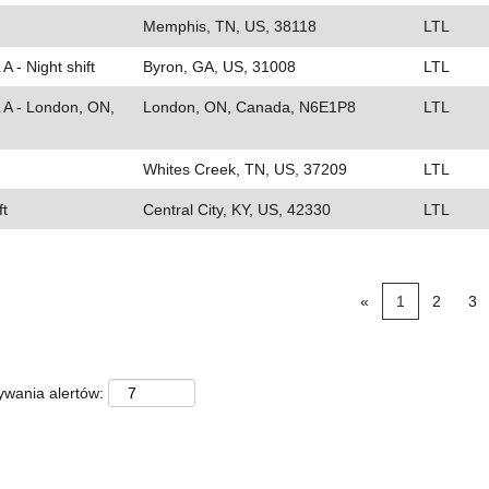
Memphis, TN, US, 38118
LTL
A - Night shift
Byron, GA, US, 31008
LTL
L A - London, ON,
London, ON, Canada, N6E1P8
LTL
Whites Creek, TN, US, 37209
LTL
ft
Central City, KY, US, 42330
LTL
«
1
2
3
ywania alertów: