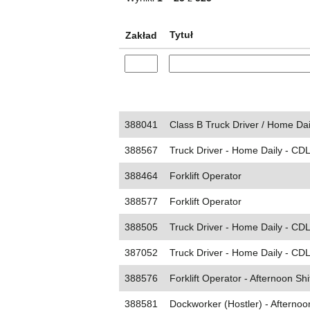
Tytuł
Zakład
388041
Class B Truck Driver / Home Dai
388567
Truck Driver - Home Daily - CDL
388464
Forklift Operator
388577
Forklift Operator
388505
Truck Driver - Home Daily - CD
387052
Truck Driver - Home Daily - CDL
388576
Forklift Operator - Afternoon Shi
388581
Dockworker (Hostler) - Afternoon