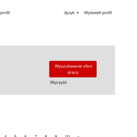
profil
Język
Wyświetl profil
Wyczyść
4
5
6
7
8
9
10
»