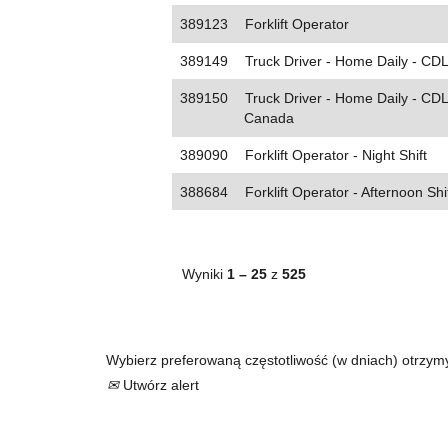
389123
Forklift Operator
389149
Truck Driver - Home Daily - CDL 
389150
Truck Driver - Home Daily - CD
Canada
389090
Forklift Operator - Night Shift
388684
Forklift Operator - Afternoon Shi
Wyniki
1 – 25
z
525
Wybierz preferowaną częstotliwość (w dniach) otrzym
Utwórz alert