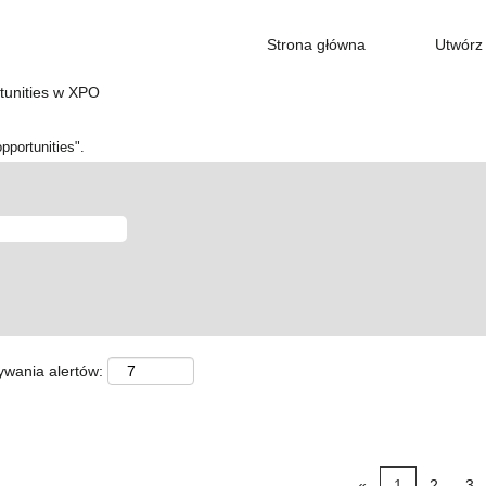
Strona główna
Utwórz 
(bieżąca
tunities w XPO
strona)
pportunities".
ywania alertów:
«
1
2
3