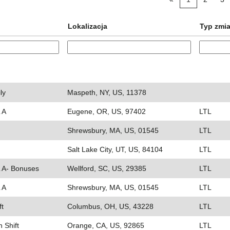
Lokalizacja
Typ zmi
ly
Maspeth, NY, US, 11378
 A
Eugene, OR, US, 97402
LTL
Shrewsbury, MA, US, 01545
LTL
Salt Lake City, UT, US, 84104
LTL
L A- Bonuses
Wellford, SC, US, 29385
LTL
 A
Shrewsbury, MA, US, 01545
LTL
ft
Columbus, OH, US, 43228
LTL
 Shift
Orange, CA, US, 92865
LTL