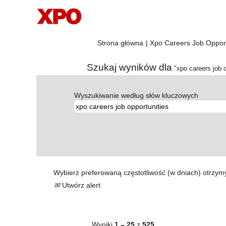
Strona główna
|
Xpo Careers Job Oppor
Szukaj wyników dla
"xpo careers job o
Wyszukiwanie według słów kluczowych
Wybierz preferowaną częstotliwość (w dniach) otrzym
Utwórz alert
Wyniki
1 – 25
z
525