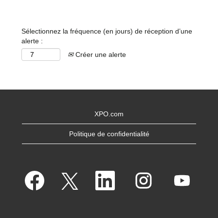
Sélectionnez la fréquence (en jours) de réception d’une
alerte :
Créer une alerte
XPO.com
Politique de confidentialité
S
S
S
S
S
’
’
’
’
’
o
o
o
o
o
u
u
u
u
u
v
v
v
v
v
r
r
r
r
r
e
e
e
e
e