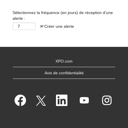
Sélectionnez la fréquence (en jours) de réception d’une
alerte :
Créer une alerte
XPO.com
Avis de confidentialité
S
S
S
S
S
’
’
’
’
’
o
o
o
o
o
u
u
u
u
u
v
v
v
v
v
r
r
r
r
r
e
e
e
e
e
d
d
d
d
d
a
a
a
a