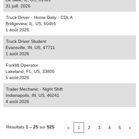
31 juill. 2026
Truck Driver - Home Daily - CDL A
Bridgeview, IL, US, 60455
1 août 2026
Truck Driver Student
Evansville, IN, US, 47711
1 août 2026
Forklift Operator
Lakeland, FL, US, 33805
5 août 2026
Trailer Mechanic - Night Shift
Indianapolis, IN, US, 46241
4 août 2026
Résultats
1 – 25
sur
525
«
1
2
3
4
5
»