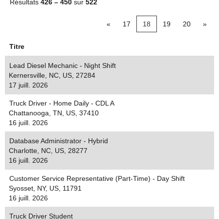
Résultats
426 – 450
sur
522
«
17
18
19
20
»
Titre
Lead Diesel Mechanic - Night Shift
Kernersville, NC, US, 27284
17 juill. 2026
Truck Driver - Home Daily - CDL A
Chattanooga, TN, US, 37410
16 juill. 2026
Database Administrator - Hybrid
Charlotte, NC, US, 28277
16 juill. 2026
Customer Service Representative (Part-Time) - Day Shift
Syosset, NY, US, 11791
16 juill. 2026
Truck Driver Student