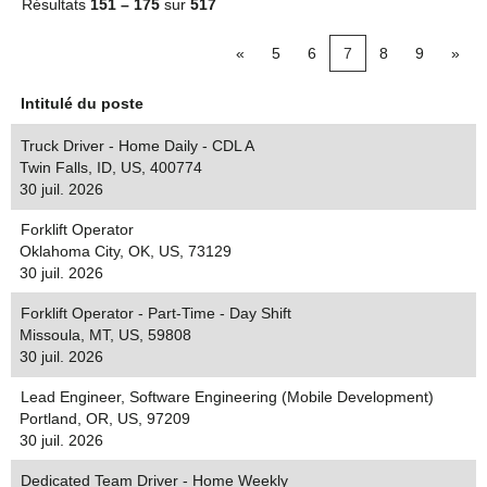
Résultats
151 – 175
sur
517
«
5
6
7
8
9
»
Intitulé du poste
Truck Driver - Home Daily - CDL A
Twin Falls, ID, US, 400774
30 juil. 2026
Forklift Operator
Oklahoma City, OK, US, 73129
30 juil. 2026
Forklift Operator - Part-Time - Day Shift
Missoula, MT, US, 59808
30 juil. 2026
Lead Engineer, Software Engineering (Mobile Development)
Portland, OR, US, 97209
30 juil. 2026
Dedicated Team Driver - Home Weekly