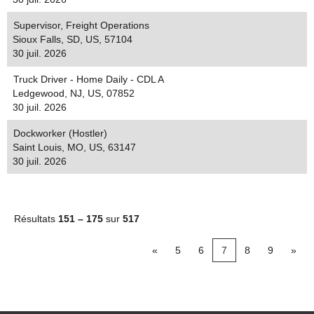
Supervisor, Freight Operations
Sioux Falls, SD, US, 57104
30 juil. 2026
Truck Driver - Home Daily - CDL A
Ledgewood, NJ, US, 07852
30 juil. 2026
Dockworker (Hostler)
Saint Louis, MO, US, 63147
30 juil. 2026
Résultats
151 – 175
sur
517
«
5
6
7
8
9
»