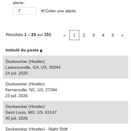
alerte :
Créer une alerte
Résultats
1 – 25
sur
151
«
1
2
3
4
5
»
Intitulé du poste
Dockworker (Hostler)
Lawrenceville, GA, US, 30044
24 juil. 2026
Dockworker (Hostler)
Kernersville, NC, US, 27284
23 juil. 2026
Dockworker (Hostler)
Saint Louis, MO, US, 63147
30 juil. 2026
Dockworker (Hostler) - Night Shift