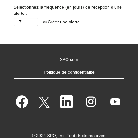
Sélectionnez la fréquence (en jours) de réception d’une
alerte :
Créer une alerte
XPO.com
Politique de confidentialité
S
S
S
S
S
’
’
’
’
’
o
o
o
o
o
u
u
u
u
u
v
v
v
v
v
r
r
r
r
r
e
e
e
e
e
d
d
d
d
d
a
a
a
a
a
n
n
n
n
© 2024 XPO, Inc. Tout droits réservés.
n