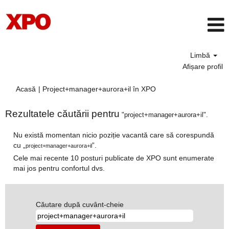
Limbă
Afișare profil
(pagina
Acasă
|
Project+manager+aurora+il în XPO
curentă)
Rezultatele căutării pentru
"project+manager+aurora+il".
Nu există momentan nicio poziție vacantă care să corespundă
cu „
”.
project+manager+aurora+il
Cele mai recente 10 posturi publicate de XPO sunt enumerate
mai jos pentru confortul dvs.
Căutare după cuvânt-cheie