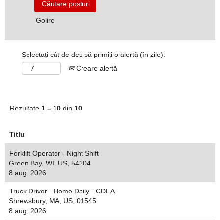
Golire
Selectați cât de des să primiți o alertă (în zile):
Creare alertă
Rezultate
1 – 10
din
10
Titlu
Forklift Operator - Night Shift
Green Bay, WI, US, 54304
8 aug. 2026
Truck Driver - Home Daily - CDL A
Shrewsbury, MA, US, 01545
8 aug. 2026