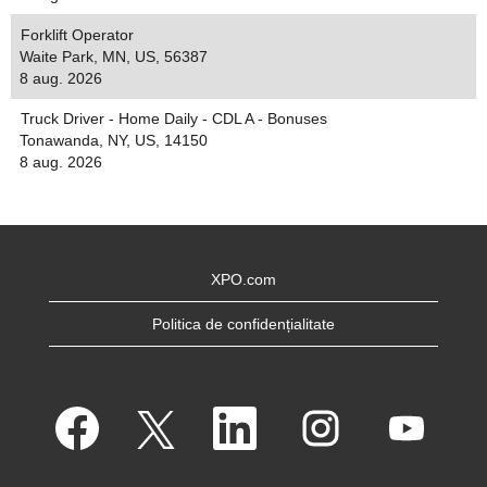
Forklift Operator
Waite Park, MN, US, 56387
8 aug. 2026
Truck Driver - Home Daily - CDL A - Bonuses
Tonawanda, NY, US, 14150
8 aug. 2026
XPO.com
Politica de confidențialitate
S
S
S
S
S
e
e
e
e
e
d
d
d
d
d
e
e
e
e
e
s
s
s
s
s
c
c
c
c