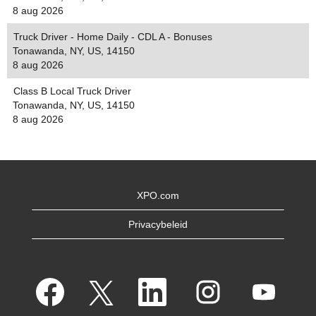
8 aug 2026
Truck Driver - Home Daily - CDL A - Bonuses
Tonawanda, NY, US, 14150
8 aug 2026
Class B Local Truck Driver
Tonawanda, NY, US, 14150
8 aug 2026
XPO.com
Privacybeleid
O
O
O
O
O
p
p
p
p
p
e
e
e
e
e
n
n
n
n
n