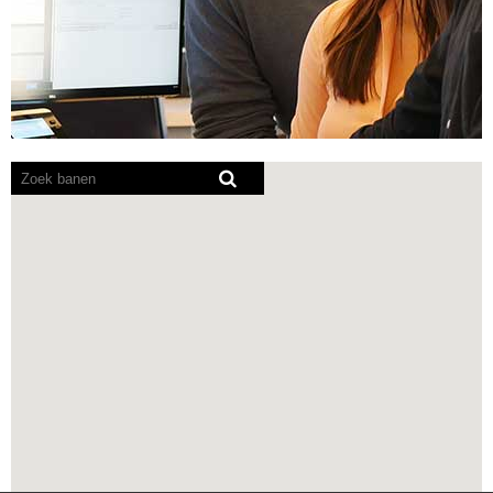
Screenreaders
kunnen
de
volgende
doorzoekbare
kaart
niet
lezen.