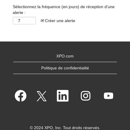
Sélectionnez la fréquence (en jours) de réception d’une
alerte :
Créer une alerte
XPO.com
Politique de confidentialité
S
S
S
S
S
’
’
’
’
’
o
o
o
o
o
u
u
u
u
u
v
v
v
v
v
r
r
r
r
r
e
e
e
e
e
d
d
d
d
d
a
a
a
a
a
n
n
n
n
© 2024 XPO, Inc. Tout droits réservés.
n