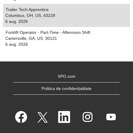
Trailer Tech Apprentice
Columbus, OH, US, 43228
6 aug. 2026
Forklift Operator - Part-Time - Afternoon Shift
Cartersville, GA, US, 30121
6 aug. 2026
XPO.com
Politica de confidențialitate
S
S
S
S
S
e
e
e
e
e
d
d
d
d
d
e
e
e
e
e
s
s
s
s
s
c
c
c
c