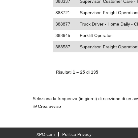
388337
Supervisor, Customer Care - 
388721
Supervisor, Freight Operation
388877
Truck Driver - Home Daily - C
388645
Forklift Operator
388587
Supervisor, Freight Operations
Risultati
1 – 25
di
135
Seleziona la frequenza (in giorni) di ricezione di un av
Crea avviso
XPO.com
Politica Privacy