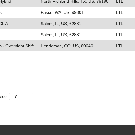
Hybrid
North Richland Hills, TX, US, 76180
LTL
s
Pasco, WA, US, 99301
LTL
DL A
Salem, IL, US, 62881
LTL
Salem, IL, US, 62881
LTL
 - Overnight Shift
Henderson, CO, US, 80640
LTL
viso: