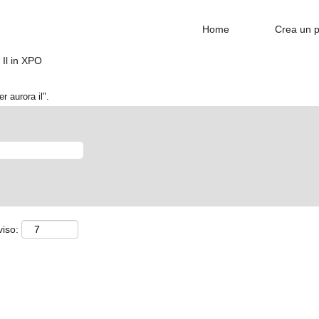
Home
Crea un p
(pagina
Il in XPO
corrente)
 aurora il".
viso: