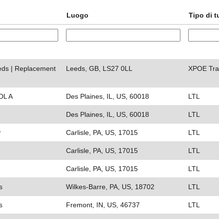
Luogo
Tipo di 
eeds | Replacement
Leeds, GB, LS27 0LL
XPOE Tra
DL A
Des Plaines, IL, US, 60018
LTL
Des Plaines, IL, US, 60018
LTL
r
Carlisle, PA, US, 17015
LTL
Carlisle, PA, US, 17015
LTL
Carlisle, PA, US, 17015
LTL
s
Wilkes-Barre, PA, US, 18702
LTL
s
Fremont, IN, US, 46737
LTL