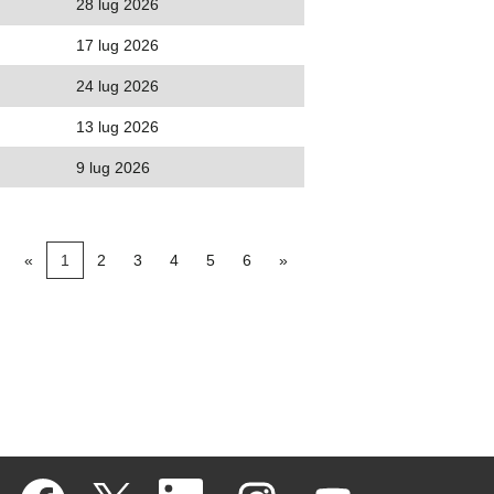
28 lug 2026
17 lug 2026
24 lug 2026
13 lug 2026
9 lug 2026
«
1
2
3
4
5
6
»
S
S
S
S
S